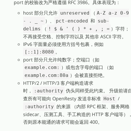
port 的校验改为严格遵循 RFC 3986。具体表现为：
host 部分只允许
（
unreserved
A-Z a-z 0-9
）、
和
- . _ ~
pct-encoded
sub-
（
）字符；
delims
! $ & ' ( ) * + , ; =
不再接受空格、控制字符以及 其他非 ASCII 字符。
IPv6 字面量必须使用方括号包裹，例如
。
[::1]:8080
port 部分只允许纯数字；空端口（如
）或包含字母的端口 （如
example.com:
）会被直接拒绝。
example.com:80a
HTTP/2 / HTTP/3 客户端构造请求
时，
伪头同样受此约束。 升级前请
:authority
查所有可能向 OpenResty 发送非标准
/
Host
的来源 （内部 RPC 框架、服务网格
:authority
sidecar、压测工具、手工构造的 HTTP 客户端等）
否则原本能通的请求可能会返回 400。