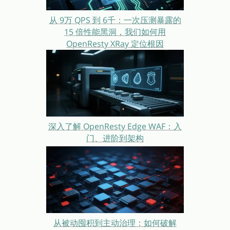
从 9万 QPS 到 6千：一次压测暴露的
15 倍性能黑洞，我们如何用
OpenResty XRay 定位根因
深入了解 OpenResty Edge WAF：入
门、进阶到架构
从被动囤积到主动治理：如何破解