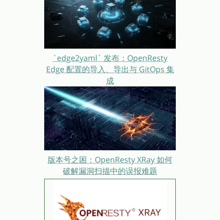
`edge2yaml` 发布：OpenResty
Edge 配置的导入、导出与 GitOps 集
成
版本号之困：OpenResty XRay 如何
破解漏洞扫描中的误报难题