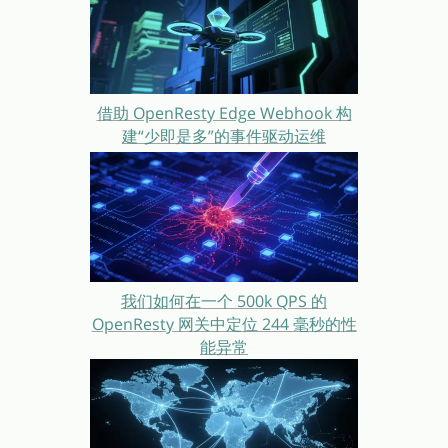
借助 OpenResty Edge Webhook 构
建“少即是多”的事件驱动运维
我们如何在一个 500k QPS 的
OpenResty 网关中定位 244 毫秒的性
能异常