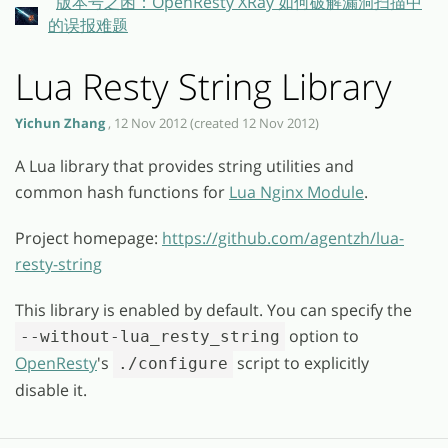
版本号之困：OpenResty XRay 如何破解漏洞扫描中
的误报难题
Lua Resty String Library
Yichun Zhang
, 12 Nov 2012 (created 12 Nov 2012)
A Lua library that provides string utilities and
common hash functions for
Lua Nginx Module
.
Project homepage:
https://github.com/agentzh/lua-
resty-string
This library is enabled by default. You can specify the
option to
--without-lua_resty_string
OpenResty
's
script to explicitly
./configure
disable it.