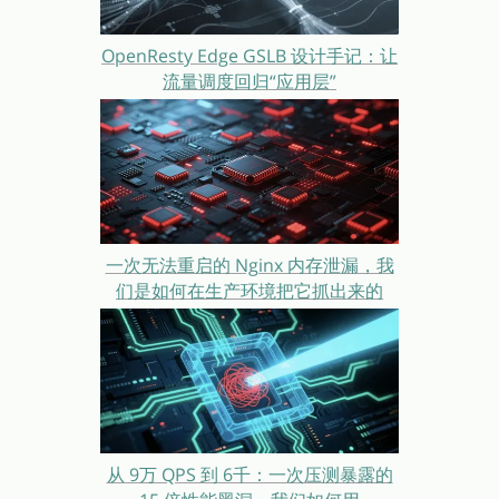
OpenResty Edge GSLB 设计手记：让
流量调度回归“应用层”
一次无法重启的 Nginx 内存泄漏，我
们是如何在生产环境把它抓出来的
从 9万 QPS 到 6千：一次压测暴露的