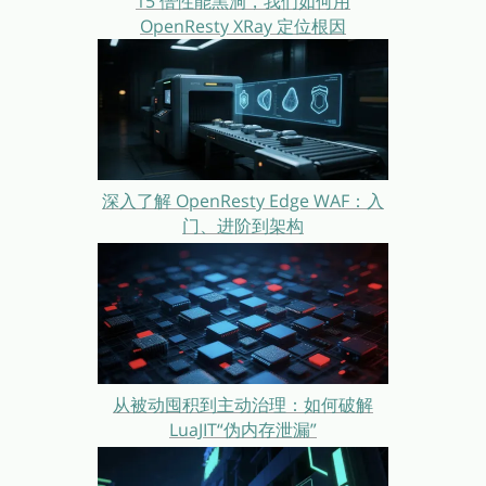
15 倍性能黑洞，我们如何用
OpenResty XRay 定位根因
深入了解 OpenResty Edge WAF：入
门、进阶到架构
从被动囤积到主动治理：如何破解
LuaJIT“伪内存泄漏”